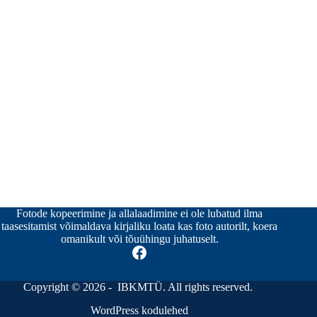
Fotode kopeerimine ja allalaadimine ei ole lubatud ilma
taasesitamist võimaldava kirjaliku loata kas foto autorilt, koera
omanikult või tõuühingu juhatuselt.
Copyright © 2026 - IBKMTÜ. All rights reserved.
WordPress kodulehed