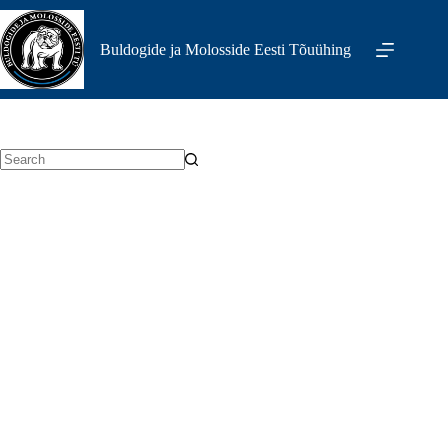
Skip
to
content
Buldogide ja Molosside Eesti Tõuühing
No
results