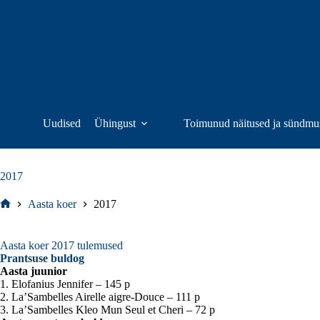
Skip
to
content
Uudised
Ühingust
Toimunud näitused ja sündmu
2017
Aasta koer
2017
Home
Aasta koer 2017 tulemused
Prantsuse buldog
Aasta juunior
1. Elofanius Jennifer – 145 p
2. La’Sambelles Airelle aigre-Douce – 111 p
3. La’Sambelles Kleo Mun Seul et Cheri – 72 p