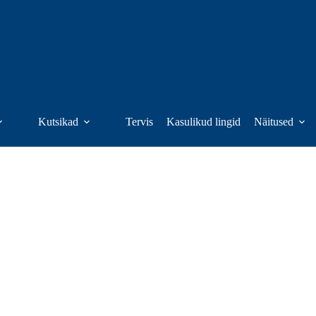
Kutsikad
Tervis
Kasulikud lingid
Näitused