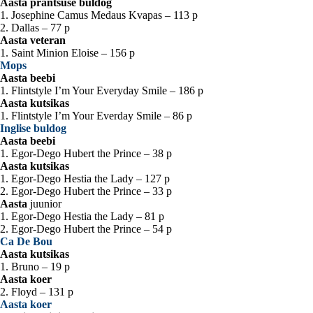
Aasta prantsuse buldog
1. Josephine Camus Medaus Kvapas – 113 p
2. Dallas – 77 p
Aasta veteran
1. Saint Minion Eloise – 156 p
Mops
Aasta beebi
1. Flintstyle I’m Your Everyday Smile – 186 p
Aasta kutsikas
1. Flintstyle I’m Your Everday Smile – 86 p
Inglise buldog
Aasta beebi
1. Egor-Dego Hubert the Prince – 38 p
Aasta kutsikas
1. Egor-Dego Hestia the Lady – 127 p
2. Egor-Dego Hubert the Prince – 33 p
Aasta
juunior
1. Egor-Dego Hestia the Lady – 81 p
2. Egor-Dego Hubert the Prince – 54 p
Ca De Bou
Aasta kutsikas
1. Bruno – 19 p
Aasta koer
2. Floyd – 131 p
Aasta koer