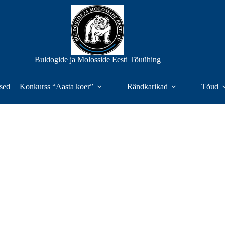
Buldogide ja Molosside Eesti Tõuühing
sed
Konkurss “Aasta koer”
Rändkarikad
Tõud