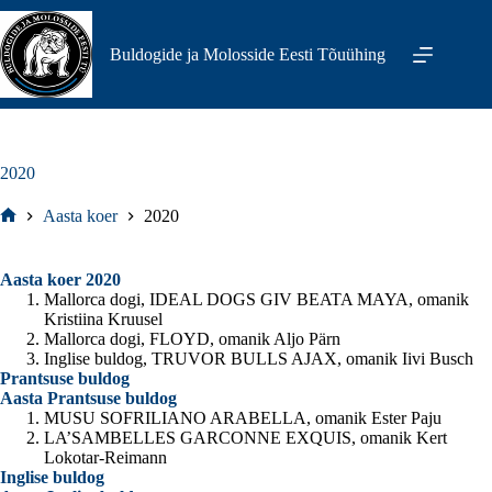
Skip
to
content
Buldogide ja Molosside Eesti Tõuühing
2020
Aasta koer
2020
Home
Aasta koer 2020
Mallorca dogi, IDEAL DOGS GIV BEATA MAYA, omanik
Kristiina Kruusel
Mallorca dogi, FLOYD, omanik Aljo Pärn
Inglise buldog, TRUVOR BULLS AJAX, omanik Iivi Busch
Prantsuse buldog
Aasta Prantsuse buldog
MUSU SOFRILIANO ARABELLA, omanik Ester Paju
LA’SAMBELLES GARCONNE EXQUIS, omanik Kert
Lokotar-Reimann
Inglise buldog