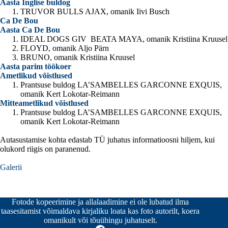
Aasta Inglise buldog
TRUVOR BULLS AJAX, omanik Iivi Busch
Ca De Bou
Aasta Ca De Bou
IDEAL DOGS GIV BEATA MAYA, omanik Kristiina Kruusel
FLOYD, omanik Aljo Pärn
BRUNO, omanik Kristiina Kruusel
Aasta parim töökoer
Ametlikud võistlused
Prantsuse buldog LA’SAMBELLES GARCONNE EXQUIS,
omanik Kert Lokotar-Reimann
Mitteametlikud võistlused
Prantsuse buldog LA’SAMBELLES GARCONNE EXQUIS,
omanik Kert Lokotar-Reimann
Autasustamise kohta edastab TÜ juhatus informatioosni hiljem, kui
olukord riigis on paranenud.
Galerii
Fotode kopeerimine ja allalaadimine ei ole lubatud ilma
taasesitamist võimaldava kirjaliku loata kas foto autorilt, koera
omanikult või tõuühingu juhatuselt.