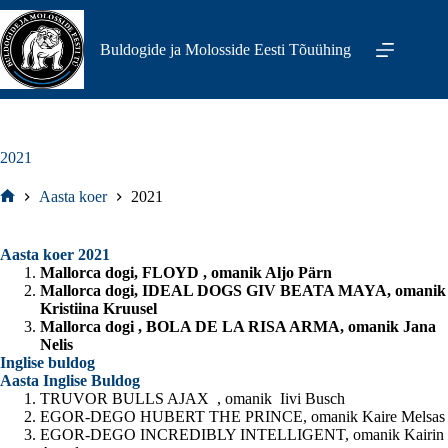
Skip
to
content
Buldogide ja Molosside Eesti Tõuühing
2021
Aasta koer
2021
Home
Aasta koer 2021
Mallorca dogi, FLOYD , omanik Aljo Pärn
Mallorca dogi, IDEAL DOGS GIV BEATA MAYA, omanik
Kristiina Kruusel
Mallorca dogi , BOLA DE LA RISA ARMA, omanik Jana
Nelis
Inglise buldog
Aasta Inglise Buldog
TRUVOR BULLS AJAX , omanik Iivi Busch
EGOR-DEGO HUBERT THE PRINCE, omanik Kaire Melsas
EGOR-DEGO INCREDIBLY INTELLIGENT, omanik Kairin