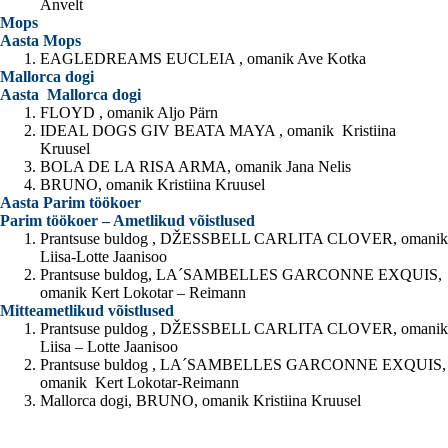
Anvelt
Mops
Aasta Mops
EAGLEDREAMS EUCLEIA , omanik Ave Kotka
Mallorca dogi
Aasta Mallorca dogi
FLOYD , omanik Aljo Pärn
IDEAL DOGS GIV BEATA MAYA , omanik Kristiina
Kruusel
BOLA DE LA RISA ARMA, omanik Jana Nelis
BRUNO, omanik Kristiina Kruusel
Aasta Parim töökoer
Parim töökoer – Ametlikud võistlused
Prantsuse buldog , DŽESSBELL CARLITA CLOVER, omanik
Liisa-Lotte Jaanisoo
Prantsuse buldog, LA´SAMBELLES GARCONNE EXQUIS,
omanik Kert Lokotar – Reimann
Mitteametlikud võistlused
Prantsuse puldog , DŽESSBELL CARLITA CLOVER, omanik
Liisa – Lotte Jaanisoo
Prantsuse buldog , LA´SAMBELLES GARCONNE EXQUIS,
omanik Kert Lokotar-Reimann
Mallorca dogi, BRUNO, omanik Kristiina Kruusel