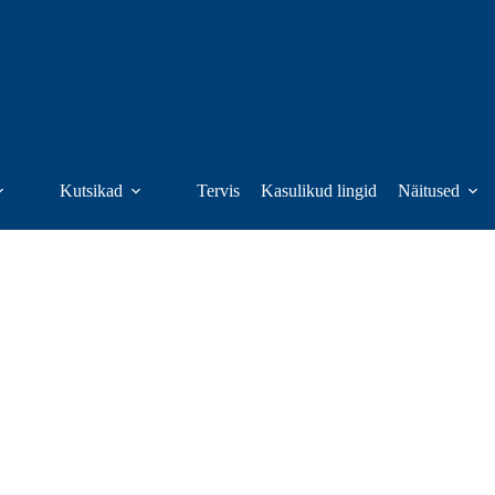
Kutsikad
Tervis
Kasulikud lingid
Näitused