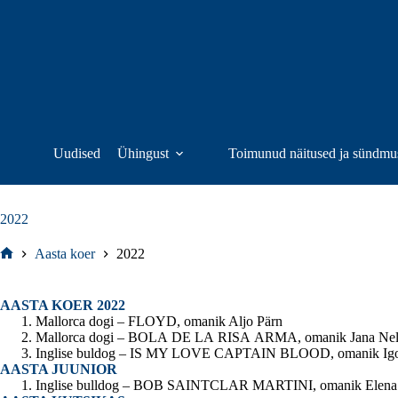
Skip
to
content
Uudised
Ühingust
Toimunud näitused ja sündmu
2022
Aasta koer
2022
Home
AASTA KOER 2022
Mallorca dogi – FLOYD, omanik Aljo Pärn
Mallorca dogi – BOLA DE LA RISA ARMA, omanik Jana Nel
Inglise buldog – IS MY LOVE CAPTAIN BLOOD, omanik Igo
AASTA JUUNIOR
Inglise bulldog – BOB SAINTCLAR MARTINI, omanik Elena