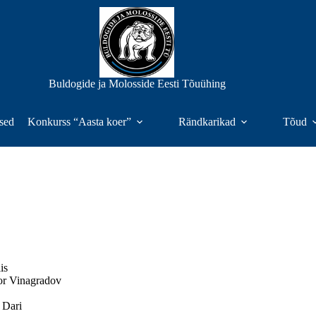
Buldogide ja Molosside Eesti Tõuühing
sed
Konkurss “Aasta koer”
Rändkarikad
Tõud
is
r Vinagradov
 Dari