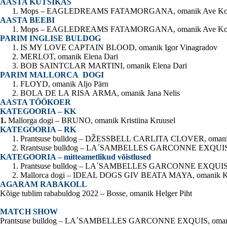
AASTA KUTSIKAS
Mops – EAGLEDREAMS FATAMORGANA, omanik Ave Ko
AASTA BEEBI
Mops – EAGLEDREAMS FATAMORGANA, omanik Ave Ko
PARIM INGLISE BULDOG
IS MY LOVE CAPTAIN BLOOD, omanik Igor Vinagradov
MERLOT, omanik Elena Dari
BOB SAINTCLAR MARTINI, omanik Elena Dari
PARIM MALLORCA DOGI
FLOYD, omanik Aljo Pärn
BOLA DE LA RISA ARMA, omanik Jana Nelis
AASTA TÖÖKOER
KATEGOORIA – KK
1.
Mallorga dogi – BRUNO, omanik Kristiina Kruusel
KATEGOORIA – RK
Prantsuse bulldog – DŽESSBELL CARLITA CLOVER, omanika 
Rrantsuse bulldog – LA´SAMBELLES GARCONNE EXQUIS, o
KATEGOORIA – mitteametlikud võistlused
Prantsuse bulldog – LA´SAMBELLES GARCONNE EXQUIS, o
Mallorca dogi – IDEAL DOGS GIV BEATA MAYA, omanik Kri
AGARAM RABAKOLL
Kõige tublim rababuldog 2022 – Bosse, omanik Helger Piht
MATCH SHOW
Prantsuse bulldog – LA´SAMBELLES GARCONNE EXQUIS, omanik