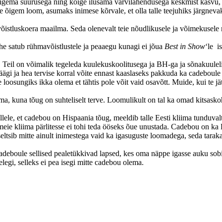
 õigema suurusega ning kõige ilusama värvilahendusega keskmist kasvu,
e õigem loom, asumaks inimese kõrvale, et olla talle teejuhiks järgneva
võistluskoera maailma. Seda olenevalt teie nõudlikusele ja võimekusele n
ähe satub rühmavõistlustele ja peaaegu kunagi ei jõua
Best in Show
‘le i
d. Teil on võimalik tegeleda kuulekuskoolitusega ja BH-ga ja sõnakuule
äägi ja hea tervise korral võite ennast kaaslaseks pakkuda ka cadeboule 
e loosungiks ikka olema et tähtis pole võit vaid osavõtt. Muide, kui te j
olema, kuna tõug on suhteliselt terve. Loomulikult on tal ka omad kitsa
llele, et cadebou on Hispaania tõug, meeldib talle Eesti kliima tunduva
 meie kliima pärlitesse ei tohi teda ööseks õue unustada. Cadebou on ka 
seltsib mitte ainult inimestega vaid ka igasuguste loomadega, seda tarak
deboule sellised pealetükkivad lapsed, kes oma näppe igasse auku sobita
legi, selleks ei pea isegi mitte cadebou olema.