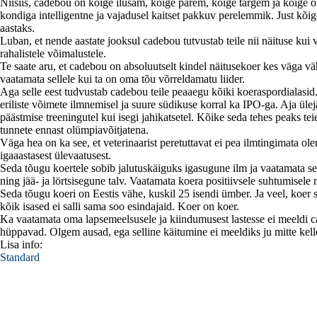
Niisiis, cadebou on kõige ilusam, kõige parem, kõige targem ja kõige
kondiga intelligentne ja vajadusel kaitset pakkuv perelemmik. Just kõig
aastaks.
Luban, et nende aastate jooksul cadebou tutvustab teile nii näituse kui 
rahalistele võimalustele.
Te saate aru, et cadebou on absoluutselt kindel näitusekoer kes väga v
vaatamata sellele kui ta on oma tõu võrreldamatu liider.
Aga selle eest tudvustab cadebou teile peaaegu kõiki koeraspordialasi
eriliste võimete ilmnemisel ja suure südikuse korral ka IPO-ga. Aja ülej
päästmise treeningutel kui isegi jahikatsetel. Kõike seda tehes peaks tei
tunnete ennast olümpiavõitjatena.
Väga hea on ka see, et veterinaarist peretuttavat ei pea ilmtingimata 
igaaastasest ülevaatusest.
Seda tõugu koertele sobib jalutuskäiguks igasugune ilm ja vaatamata se
ning jää- ja lörtsisegune talv. Vaatamata koera positiivsele suhtumisele
Seda tõugu koeri on Eestis vähe, kuskil 25 isendi ümber. Ja veel, koer 
kõik isased ei salli sama soo esindajaid. Koer on koer.
Ka vaatamata oma lapsemeelsusele ja kiindumusest lastesse ei meeldi ca
hüppavad. Olgem ausad, ega selline käitumine ei meeldiks ju mitte kelle
Lisa info:
Standard