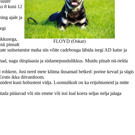
 suure
ks 8 kuni 12
ing ajale ja
segi
likkusega,
FLOYD (Oskar)
nii pinnalt
ätate suitsetamise maha siis võite cadebouga läbida isegi AD katse ja
skohad, nagu düsplaasia ja südamepuudulikkus. Muidu piisab nii-öelda
lt rohkem. Just need meie kliima ilusamad hetked: porine kevad ja sügis
Eestis ikka diivaniloom.
anidest kuni hobusteni välja. Loomulikult on ka erijuhtumeid ja mitte
da püüavad või siis emme või issi loal koera seljas nelja jalaga