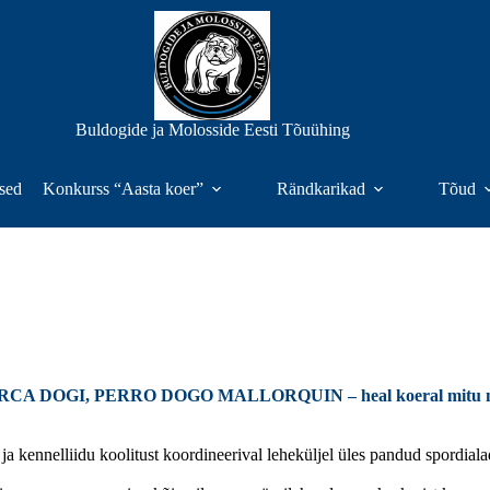
Buldogide ja Molosside Eesti Tõuühing
sed
Konkurss “Aasta koer”
Rändkarikad
Tõud
 DOGI, PERRO DOGO MALLORQUIN – heal koeral mitu 
ja kennelliidu koolitust koordineerival leheküljel üles pandud spordial