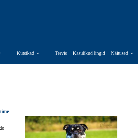
Kutsikad
Tervis
Kasulikud lingid
Näitused
nime
ade