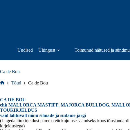
Skip
to
content
Uudised
Ühingust
Toimunud näitused ja sündmu
Ca de Bou
Tõud
Ca de Bou
Home
CA DE BOU
ehk MALLORCA MASTIFF, MAJORCA BULLDOG, MALLORCA
TÕUKIRJELDUS
vaid lähtuvalt minu silmade ja südame järgi
(Lugeda tõukirjeldust parema ettekujutuse saamiseks koos tõustandardi 
kirjeldustega)