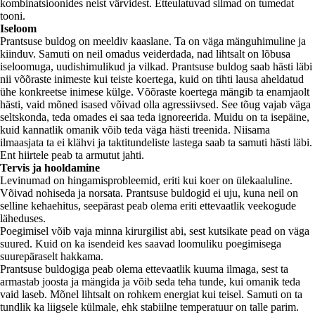
kombinatsioonides neist värvidest. Etteulatuvad silmad on tumedat
tooni.
Iseloom
Prantsuse buldog on meeldiv kaaslane. Ta on väga mänguhimuline ja
kiinduv. Samuti on neil omadus veiderdada, nad lihtsalt on lõbusa
iseloomuga, uudishimulikud ja vilkad. Prantsuse buldog saab hästi läbi
nii võõraste inimeste kui teiste koertega, kuid on tihti lausa aheldatud
ühe konkreetse inimese külge. Võõraste koertega mängib ta enamjaolt
hästi, vaid mõned isased võivad olla agressiivsed. See tõug vajab väga
seltskonda, teda omades ei saa teda ignoreerida. Muidu on ta isepäine,
kuid kannatlik omanik võib teda väga hästi treenida. Niisama
ilmaasjata ta ei klähvi ja taktitundeliste lastega saab ta samuti hästi läbi.
Ent hiirtele peab ta armutut jahti.
Tervis ja hooldamine
Levinumad on hingamisprobleemid, eriti kui koer on ülekaaluline.
Võivad nohiseda ja norsata. Prantsuse buldogid ei uju, kuna neil on
selline kehaehitus, seepärast peab olema eriti ettevaatlik veekogude
läheduses.
Poegimisel võib vaja minna kirurgilist abi, sest kutsikate pead on väga
suured. Kuid on ka isendeid kes saavad loomuliku poegimisega
suurepäraselt hakkama.
Prantsuse buldogiga peab olema ettevaatlik kuuma ilmaga, sest ta
armastab joosta ja mängida ja võib seda teha tunde, kui omanik teda
vaid laseb. Mõnel lihtsalt on rohkem energiat kui teisel. Samuti on ta
tundlik ka liigsele külmale, ehk stabiilne temperatuur on talle parim.