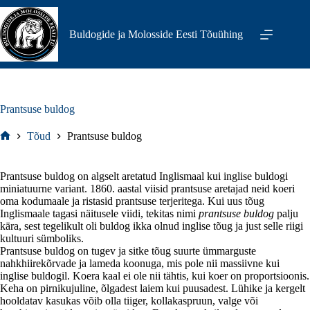
Skip
to
content
Buldogide ja Molosside Eesti Tõuühing
Prantsuse buldog
Tõud
Prantsuse buldog
Home
Prantsuse buldog on algselt aretatud Inglismaal kui inglise buldogi
miniatuurne variant. 1860. aastal viisid prantsuse aretajad neid koeri
oma kodumaale ja ristasid prantsuse terjeritega. Kui uus tõug
Inglismaale tagasi näitusele viidi, tekitas nimi
prantsuse buldog
palju
kära, sest tegelikult oli buldog ikka olnud inglise tõug ja just selle riigi
kultuuri sümboliks.
Prantsuse buldog on tugev ja sitke tõug suurte ümmarguste
nahkhiirekõrvade ja lameda koonuga, mis pole nii massiivne kui
inglise buldogil. Koera kaal ei ole nii tähtis, kui koer on proportsioonis.
Keha on pirnikujuline, õlgadest laiem kui puusadest. Lühike ja kergelt
hooldatav kasukas võib olla tiiger, kollakaspruun, valge või