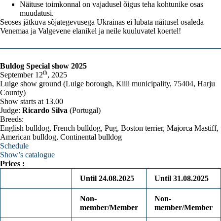
Näituse toimkonnal on vajadusel õigus teha kohtunike osas
muudatusi.
Seoses jätkuva sõjategevusega Ukrainas ei lubata näitusel osaleda
Venemaa ja Valgevene elanikel ja neile kuuluvatel koertel!
Buldog Special show 2025
th
September 12
, 2025
Luige show ground (Luige borough, Kiili municipality, 75404, Harju
County)
Show starts at 13.00
Judge:
Ricardo Silva
(Portugal)
Breeds:
English bulldog, French bulldog, Pug, Boston terrier, Majorca Mastiff,
American bulldog, Continental bulldog
Schedule
Show’s catalogue
Prices :
Until 24.08.2025
Until 31.08.2025
Non-
Non-
member/Member
member/Member