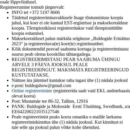
osale lõppvõistlusel.
Registreerumine toimub järgnevalt:
INFO tel +372 5197 8606
Täidetud registreerimisavaldusele lisage tõutunnistuse koopia
juhul, kui koer ei ole kantud EST-registrisse ja maksekorralduse
koopia. Tšempioniklassi registreeritakse vaid tšempionitiitlite
koopia esitamisel.
Maksekorraldusel palun märkida selgitusse „Buldogide Erinäitus
2023“ ja registreeritava(te) koer(te) registrinumber.
Kõik dokumendid peavad saabuma korraga ja registreerimistasu
suurus peab olema kooskõlas tähtaegadega.
REGISTREERIMISTASU PEAB SAABUMA ÜHINGU
ARVELE 3 PÄEVA JOOKSUL PEALE
REGISTREERINGUT. MAKSMATA REGISTREERINGUD
KUSTUTATAKSE.
Näituse ära jäämisel kantakse raha tagasi ühe (1) nädala jooksul
e-post: buldogshow@gmail.com
Online registreerimine
(registreerida saab vaid EKL andmebaasis
olevat koera)
Post: Mustamäe tee 86-32, Tallinn, 12916
PANK: Buldogide ja Molosside Eesti Tõuühing, Swedbank, a/a
EE642200221035127546
Peale registreerimist peaks koera omaniku e-mailile laekuma
registreerimiskinnitus ühe (1) nädala jooksul. Kui kinnitust ei
tule selle aja jooksul palun võtke kohe ühendust.