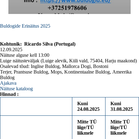
Buldogide Erinäitus 2025
Kohtunik: Ricardo Silva (Portugal)
12.09.2025
Näituse alguse kell 13:00
Luige näitusteväljak (Luige alevik, Kiili vald, 75404, Harju maakond)
Osalevad tõud: Inglise Buldog, Mallorca Dogi, Bostoni
Terjer, Prantsuse Buldog, Mops, Kontinentaalne Buldog, Ameerika
Buldog
Ajakava
Näituse kataloog
Hinnad :
Kuni
Kuni
24.08.2025
31.08.2025
Mitte TÜ
Mitte TÜ
liige/TÜ
liige/TÜ
liikmele
liikmele