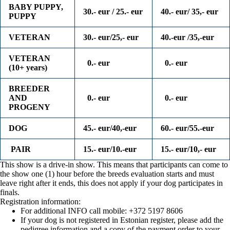
BABY PUPPY,
30.- eur / 25.- eur
40.- eur/ 35,- eur
PUPPY
VETERAN
30.- eur/25,- eur
40.-eur /35,-eur
VETERAN
0.- eur
0.- eur
(10+ years)
BREEDER
AND
0.- eur
0.- eur
PROGENY
DOG
45.- eur/40,-eur
60.- eur/55.-eur
PAIR
15.- eur/10.-eur
15.- eur/10,- eur
This show is a drive-in show. This means that participants can come to
the show one (1) hour before the breeds evaluation starts and must
leave right after it ends, this does not apply if your dog participates in
finals.
Registration information:
For additional INFO call mobile: +372 5197 8606
If your dog is not registered in Estonian register, please add the
pedigree information and a copy of the payment order to your