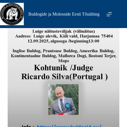
Skip
to
content
Buldogide ja Molosside Eesti Tõuühing