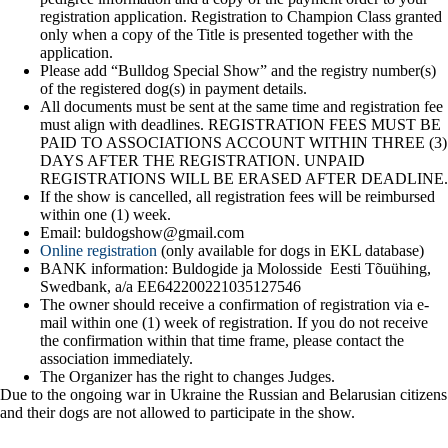
registration application. Registration to Champion Class granted
only when a copy of the Title is presented together with the
application.
Please add “Bulldog Special Show” and the registry number(s)
of the registered dog(s) in payment details.
All documents must be sent at the same time and registration fee
must align with deadlines. REGISTRATION FEES MUST BE
PAID TO ASSOCIATIONS ACCOUNT WITHIN THREE (3)
DAYS AFTER THE REGISTRATION. UNPAID
REGISTRATIONS WILL BE ERASED AFTER DEADLINE.
If the show is cancelled, all registration fees will be reimbursed
within one (1) week.
Email: buldogshow@gmail.com
Online registration
(only available for dogs in EKL database)
BANK information: Buldogide ja Molosside Eesti Tõuühing,
Swedbank, a/a EE642200221035127546
The owner should receive a confirmation of registration via e-
mail within one (1) week of registration. If you do not receive
the confirmation within that time frame, please contact the
association immediately.
The Organizer has the right to changes Judges.
Due to the ongoing war in Ukraine the Russian and Belarusian citizens
and their dogs are not allowed to participate in the show.