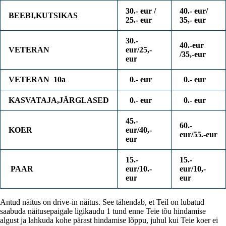
30.- eur /
40.- eur/
BEEBI,KUTSIKAS
25.- eur
35,- eur
30.-
40.-eur
VETERAN
eur/25,-
/35,-eur
eur
VETERAN 10a
0.- eur
0.- eur
KASVATAJA,JÄRGLASED
0.- eur
0.- eur
45.-
60.-
KOER
eur/40,-
eur/55.-eur
eur
15.-
15.-
PAAR
eur/10.-
eur/10,-
eur
eur
Antud näitus on drive-in näitus. See tähendab, et Teil on lubatud
saabuda näitusepaigale ligikaudu 1 tund enne Teie tõu hindamise
algust ja lahkuda kohe pärast hindamise lõppu, juhul kui Teie koer ei