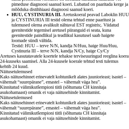
pimeduse diagnoosi saanud koeri. Lubatud on paaritada kerge ja
mõõduka distihhiaasi diagnoosi saanud koeri.
HUU, CYSTINURIA III.
Aretuskoeral peavad Laboklin HUU
ja CYSTINURIA III testid olema tehtud enne paaritust ja
tulemused olema avalikult nähtaval EST registris;. Viidatud
geenitestide tegemisel aretusel piiranguid ei seata, kuna
geenitestide paindlikul ja teadlikul kasutusel saab haigete
loomade sündi vältida.
Testid: HUU – terve N/N, kandja N/Huu, haige Huu/Huu,
Cystinuria III – terve N/N, kandja N/Cy, haige Cy/Cy
Aretuses kasutatavatele koertele tehakse terviseuuringud reeglina koera
24-kuuseks saamisel. Alla 24-kuusele koerale tehtud testi tulemus
kehtib 24 kuud.
Näitusetulemused
Kaks näitusehinnet erinevatelt kohtunikelt alates juuniorieast; isastel –
vähemalt “suurepärane”, emastel – vähemalt väga hea”.
Kinnitatud välimikutšempioni tiitli (sõltumata CH kinnitaja
asukohamaast) omanik ei vaja näitusehinde kinnitamist.
Näitusetulemused
Kaks näitusehinnet erinevatelt kohtunikelt alates juuniorieast; isastel –
vähemalt “suurepärane”, emastel – vähemalt väga hea”.
Kinnitatud välimikutšempioni tiitli (sõltumata CH kinnitaja
asukohamaast) omanik ei vaja näitusehinde kinnitamist.