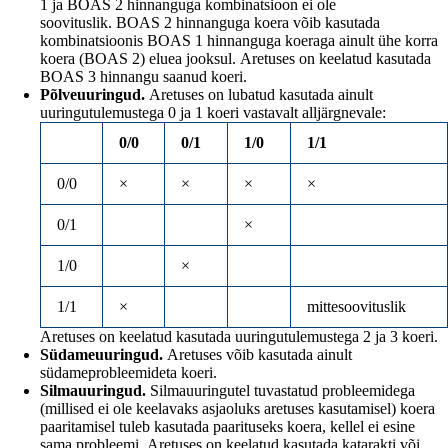
1 ja BOAS 2 hinnanguga kombinatsioon ei ole
soovituslik. BOAS 2 hinnanguga koera võib kasutada
kombinatsioonis BOAS 1 hinnanguga koeraga ainult ühe korra
koera (BOAS 2) eluea jooksul. Aretuses on keelatud kasutada
BOAS 3 hinnangu saanud koeri.
Põlveuuringud.
Aretuses on lubatud kasutada ainult
uuringutulemustega 0 ja 1 koeri vastavalt alljärgnevale:
0/0
0/1
1/0
1/1
0/0
×
×
×
×
0/1
×
1/0
×
1/1
×
mittesoovituslik
Aretuses on keelatud kasutada uuringutulemustega 2 ja 3 koeri.
Südameuuringud.
Aretuses võib kasutada ainult
südameprobleemideta koeri.
Silmauuringud.
Silmauuringutel tuvastatud probleemidega
(millised ei ole keelavaks asjaoluks aretuses kasutamisel) koera
paaritamisel tuleb kasutada paarituseks koera, kellel ei esine
sama probleemi. Aretuses on keelatud kasutada katarakti või