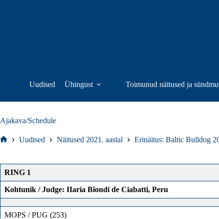
Skip
to
content
Uudised
Ühingust
Toimunud näitused ja sündmu
Ajakava/Schedule
Uudised
Näitused 2021. aastal
Erinäitus: Baltic Bulldog 2
Home
RING 1
Kohtunik / Judge: IIaria Biondi de Ciabatti, Peru
MOPS / PUG (253)