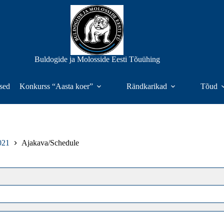
Buldogide ja Molosside Eesti Tõuühing
sed
Konkurss “Aasta koer”
Rändkarikad
Tõud
021
Ajakava/Schedule