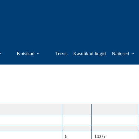
Kutsikad
Tervis
Kasulikud lingid
Näitused
6
14:05