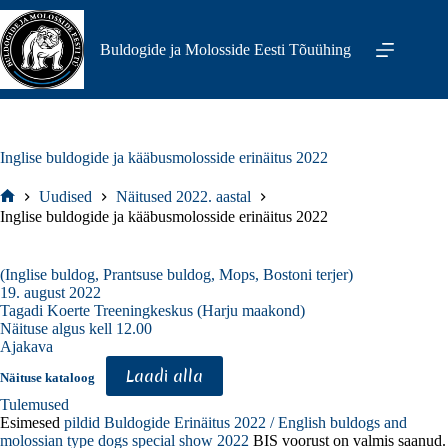
Skip
to
content
Buldogide ja Molosside Eesti Tõuühing
Inglise buldogide ja kääbusmolosside erinäitus 2022
Uudised
Näitused 2022. aastal
Home
Inglise buldogide ja kääbusmolosside erinäitus 2022
(Inglise buldog, Prantsuse buldog, Mops, Bostoni terjer)
19. august 2022
Tagadi Koerte Treeningkeskus (Harju maakond)
Näituse algus kell 12.00
Ajakava
Laadi alla
Näituse kataloog
Tulemused
Esimesed
pildid
Buldogide Erinäitus 2022 / English buldogs and
molossian type dogs special show 2022
BIS voorust on valmis saanud.