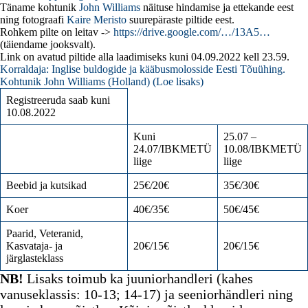
Täname kohtunik
John Williams
näituse hindamise ja ettekande eest
ning fotograafi
Kaire Meristo
suurepäraste piltide eest.
Rohkem pilte on leitav ->
https://drive.google.com/…/13A5…
(täiendame jooksvalt).
Link on avatud piltide alla laadimiseks kuni 04.09.2022 kell 23.59.
Korraldaja: Inglise buldogide ja kääbusmolosside Eesti Tõuühing.
Kohtunik John Williams (Holland) (
Loe lisaks
)
Registreeruda saab kuni
10.08.2022
Kuni
25.07 –
24.07/IBKMETÜ
10.08/IBKMETÜ
liige
liige
Beebid ja kutsikad
25€/20€
35€/30€
Koer
40€/35€
50€/45€
Paarid, Veteranid,
Kasvataja- ja
20€/15€
20€/15€
järglasteklass
NB!
Lisaks toimub ka juuniorhandleri (kahes
vanuseklassis: 10-13; 14-17) ja seeniorhändleri ning