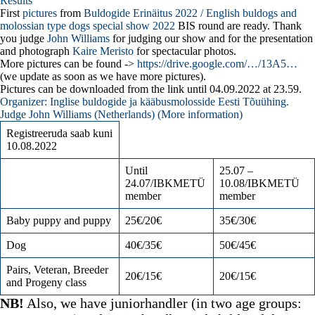
Results
First
pictures
from
Buldogide Erinäitus 2022 / English buldogs and
molossian type dogs special show 2022
BIS round are ready. Thank
you judge
John Williams
for judging our show and for the presentation
and photograph
Kaire Meristo
for spectacular photos.
More pictures can be found ->
https://drive.google.com/…/13A5…
(we update as soon as we have more pictures).
Pictures can be downloaded from the link until 04.09.2022 at 23.59.
Organizer: Inglise buldogide ja kääbusmolosside Eesti Tõuühing.
Judge John Williams (Netherlands) (
More information
)
Registreeruda saab kuni
10.08.2022
Until
25.07 –
24.07/IBKMETÜ
10.08/IBKMETÜ
member
member
Baby puppy and puppy
25€/20€
35€/30€
Dog
40€/35€
50€/45€
Pairs, Veteran, Breeder
20€/15€
20€/15€
and Progeny class
NB!
Also, we have juniorhandler (in two age groups: