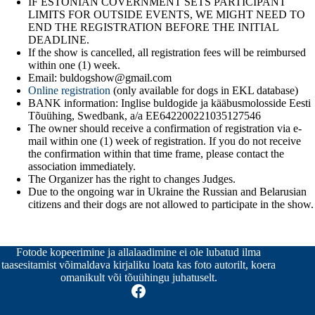
IF ESTONIAN COVERNMENT SETS PARTICIPANT
LIMITS FOR OUTSIDE EVENTS, WE MIGHT NEED TO
END THE REGISTRATION BEFORE THE INITIAL
DEADLINE.
If the show is cancelled, all registration fees will be reimbursed
within one (1) week.
Email: buldogshow@gmail.com
Online registration
(only available for dogs in EKL database)
BANK information: Inglise buldogide ja kääbusmolosside Eesti
Tõuühing, Swedbank, a/a EE642200221035127546
The owner should receive a confirmation of registration via e-
mail within one (1) week of registration. If you do not receive
the confirmation within that time frame, please contact the
association immediately.
The Organizer has the right to changes Judges.
Due to the ongoing war in Ukraine the Russian and Belarusian
citizens and their dogs are not allowed to participate in the show.
Fotode kopeerimine ja allalaadimine ei ole lubatud ilma
taasesitamist võimaldava kirjaliku loata kas foto autorilt, koera
omanikult või tõuühingu juhatuselt.