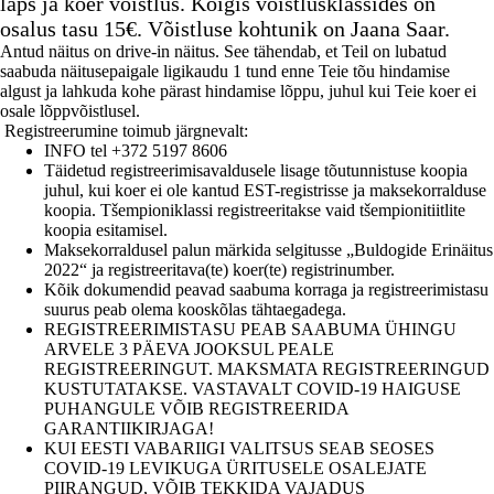
laps ja koer võistlus. Kõigis võistlusklassides on
osalus tasu 15€. Võistluse kohtunik on Jaana Saar.
Antud näitus on drive-in näitus. See tähendab, et Teil on lubatud
saabuda näitusepaigale ligikaudu 1 tund enne Teie tõu hindamise
algust ja lahkuda kohe pärast hindamise lõppu, juhul kui Teie koer ei
osale lõppvõistlusel.
Registreerumine toimub järgnevalt:
INFO tel +372 5197 8606
Täidetud registreerimisavaldusele lisage tõutunnistuse koopia
juhul, kui koer ei ole kantud EST-registrisse ja maksekorralduse
koopia. Tšempioniklassi registreeritakse vaid tšempionitiitlite
koopia esitamisel.
Maksekorraldusel palun märkida selgitusse „Buldogide Erinäitus
2022“ ja registreeritava(te) koer(te) registrinumber.
Kõik dokumendid peavad saabuma korraga ja registreerimistasu
suurus peab olema kooskõlas tähtaegadega.
REGISTREERIMISTASU PEAB SAABUMA ÜHINGU
ARVELE 3 PÄEVA JOOKSUL PEALE
REGISTREERINGUT. MAKSMATA REGISTREERINGUD
KUSTUTATAKSE. VASTAVALT COVID-19 HAIGUSE
PUHANGULE VÕIB REGISTREERIDA
GARANTIIKIRJAGA!
KUI EESTI VABARIIGI VALITSUS SEAB SEOSES
COVID-19 LEVIKUGA ÜRITUSELE OSALEJATE
PIIRANGUD, VÕIB TEKKIDA VAJADUS