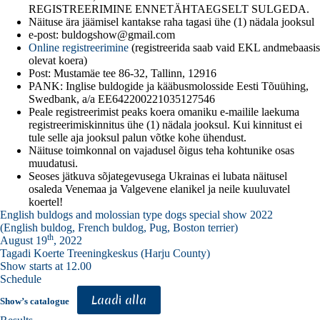
REGISTREERIMINE ENNETÄHTAEGSELT SULGEDA.
Näituse ära jäämisel kantakse raha tagasi ühe (1) nädala jooksul
e-post: buldogshow@gmail.com
Online registreerimine
(registreerida saab vaid EKL andmebaasis
olevat koera)
Post: Mustamäe tee 86-32, Tallinn, 12916
PANK: Inglise buldogide ja kääbusmolosside Eesti Tõuühing,
Swedbank, a/a EE642200221035127546
Peale registreerimist peaks koera omaniku e-mailile laekuma
registreerimiskinnitus ühe (1) nädala jooksul. Kui kinnitust ei
tule selle aja jooksul palun võtke kohe ühendust.
Näituse toimkonnal on vajadusel õigus teha kohtunike osas
muudatusi.
Seoses jätkuva sõjategevusega Ukrainas ei lubata näitusel
osaleda Venemaa ja Valgevene elanikel ja neile kuuluvatel
koertel!
English buldogs and molossian type dogs special show 2022
(English buldog, French buldog, Pug, Boston terrier)
th
August 19
, 2022
Tagadi Koerte Treeningkeskus (Harju County)
Show starts at 12.00
Schedule
Laadi alla
Show’s catalogue