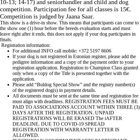
10-13; 14-17) and seniorhandler and child and dog
competition. Participation fee for all classes is 15€.
Competition is judged by Jaana Saar.
This show is a drive-in show. This means that participants can come to
the show one (1) hour before the breeds evaluation starts and must
leave right after it ends, this does not apply if your dog participates in
finals.
Registration information:
For additional INFO call mobile: +372 5197 8606
If your dog is not registered in Estonian register, please add the
pedigree information and a copy of the payment order to your
registration application. Registration to Champion Class granted
only when a copy of the Title is presented together with the
application.
Please add “Buldog Special Show” and the registry number(s)
of the registered dog(s) in payment details.
All documents must be sent at the same time and registration fee
must align with deadlines. REGISTRATION FEES MUST BE
PAID TO ASSOCIATIONS ACCOUNT WITHIN THREE (3)
DAYS AFTER THE REGISTRATION. UNPAID
REGISTRATIONS WILL BE ERASED The iAFTER
DEADLINE. DUE TO COVID-19 SPREAD
REGISTRATION WITH WARRANTY LETTER IS
ALLOWED.